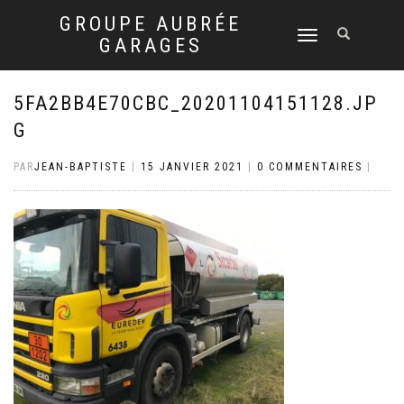
GROUPE AUBRÉE
DÉPLIER
GARAGES
LA
NAVIGATION
5FA2BB4E70CBC_20201104151128.JP
G
PAR
JEAN-BAPTISTE
|
15 JANVIER 2021
|
0 COMMENTAIRES
|