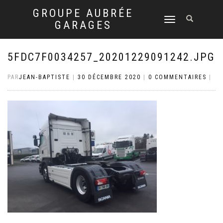
GROUPE AUBRÉE
DÉPLIER
GARAGES
LA
NAVIGATION
5FDC7F0034257_20201229091242.JPG
PAR
JEAN-BAPTISTE
|
30 DÉCEMBRE 2020
|
0 COMMENTAIRES
|