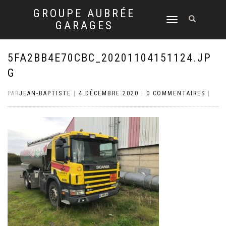
GROUPE AUBRÉE
DÉPLIER
GARAGES
LA
NAVIGATION
5FA2BB4E70CBC_20201104151124.JP
G
PAR
JEAN-BAPTISTE
|
4 DÉCEMBRE 2020
|
0 COMMENTAIRES
|