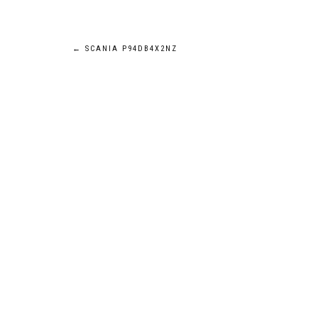
Navigation
←
SCANIA P94DB4X2NZ
de
l’article