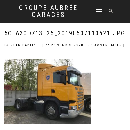
GROUPE AUBRÉE
DÉPLIER
GARAGES
LA
NAVIGATION
5CFA30D713E26_20190607110621.JPG
PAR
JEAN-BAPTISTE
|
26 NOVEMBRE 2020
|
0 COMMENTAIRES
|