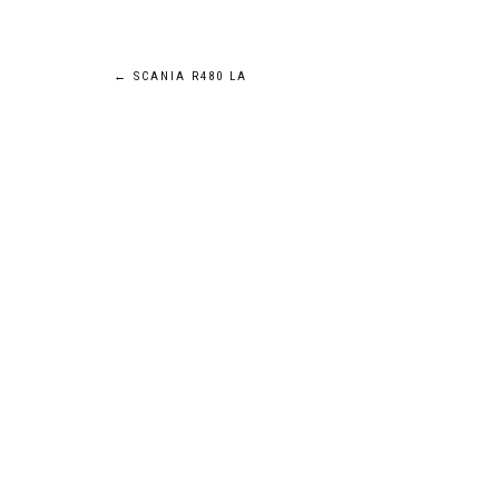
Navigation
←
SCANIA R480 LA
de
l’article