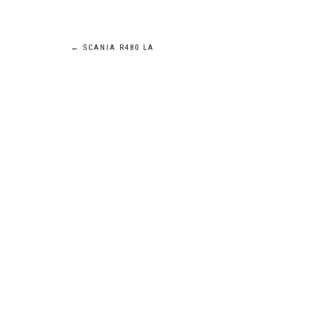
Navigation
←
SCANIA R480 LA
de
l’article