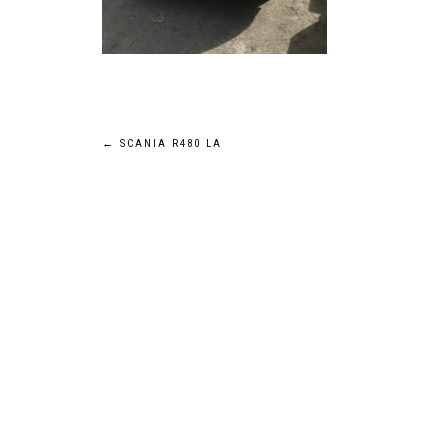
Navigation
←
SCANIA R480 LA
de
l’article