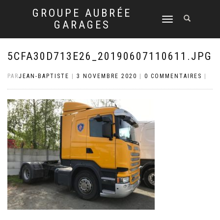
GROUPE AUBRÉE
DÉPLIER
GARAGES
LA
NAVIGATION
5CFA30D713E26_20190607110611.JPG
PAR
JEAN-BAPTISTE
|
3 NOVEMBRE 2020
|
0 COMMENTAIRES
|