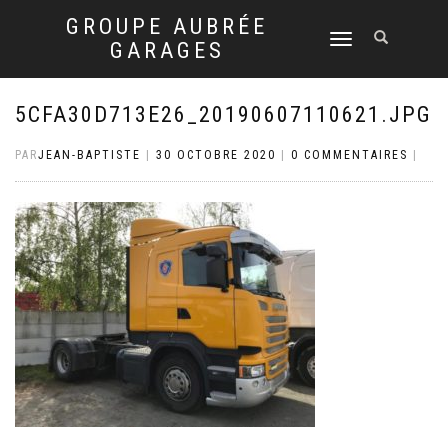
GROUPE AUBRÉE
DÉPLIER
GARAGES
LA
NAVIGATION
5CFA30D713E26_20190607110621.JPG
PAR
JEAN-BAPTISTE
|
30 OCTOBRE 2020
|
0 COMMENTAIRES
|