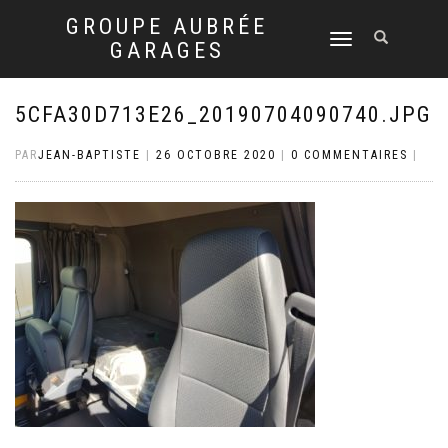
GROUPE AUBRÉE
DÉPLIER
GARAGES
LA
NAVIGATION
5CFA30D713E26_20190704090740.JPG
PAR
JEAN-BAPTISTE
|
26 OCTOBRE 2020
|
0 COMMENTAIRES
|