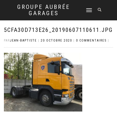
GROUPE AUBRÉE
DÉPLIER
GARAGES
LA
NAVIGATION
5CFA30D713E26_20190607110611.JPG
PAR
JEAN-BAPTISTE
|
20 OCTOBRE 2020
|
0 COMMENTAIRES
|