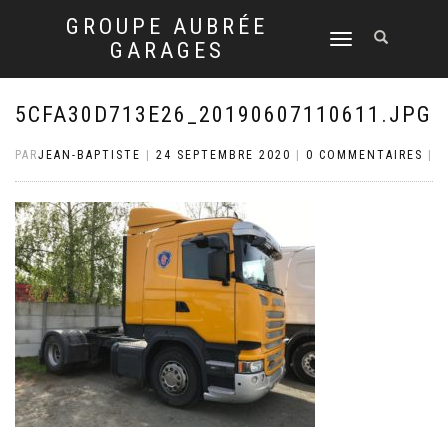
GROUPE AUBRÉE
DÉPLIER
GARAGES
LA
NAVIGATION
5CFA30D713E26_20190607110611.JPG
PAR
JEAN-BAPTISTE
|
24 SEPTEMBRE 2020
|
0 COMMENTAIRES
|