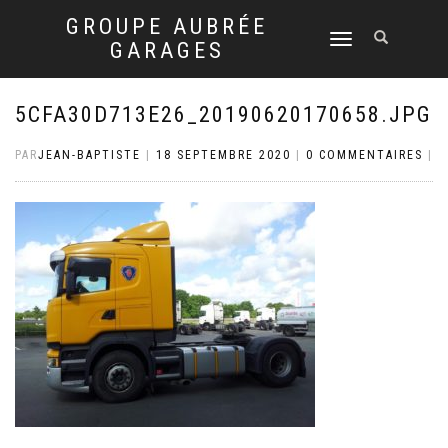
GROUPE AUBRÉE
DÉPLIER
GARAGES
LA
NAVIGATION
5CFA30D713E26_20190620170658.JPG
PAR
JEAN-BAPTISTE
|
18 SEPTEMBRE 2020
|
0 COMMENTAIRES
|