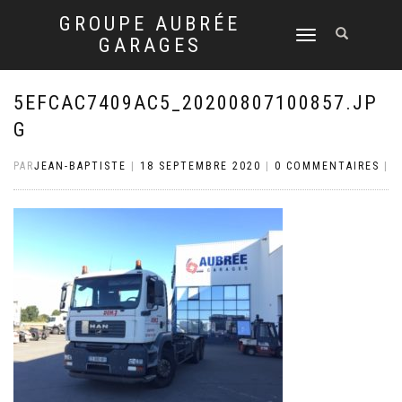
GROUPE AUBRÉE
DÉPLIER
GARAGES
LA
NAVIGATION
5EFCAC7409AC5_20200807100857.JP
G
PAR
JEAN-BAPTISTE
|
18 SEPTEMBRE 2020
|
0 COMMENTAIRES
|