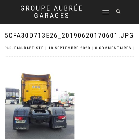
GROUPE AUBRÉE
DÉPLIER
GARAGES
LA
NAVIGATION
5CFA30D713E26_20190620170601.JPG
PAR
JEAN-BAPTISTE
|
18 SEPTEMBRE 2020
|
0 COMMENTAIRES
|