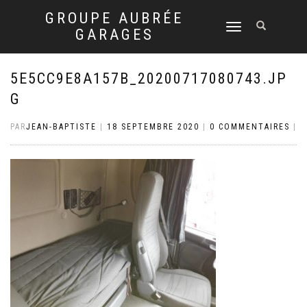
GROUPE AUBRÉE
DÉPLIER
GARAGES
LA
NAVIGATION
5E5CC9E8A157B_20200717080743.JP
G
PAR
JEAN-BAPTISTE
|
18 SEPTEMBRE 2020
|
0 COMMENTAIRES
|