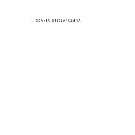
Navigation
←
SCANIA G410LA4X2MNA
de
l’article