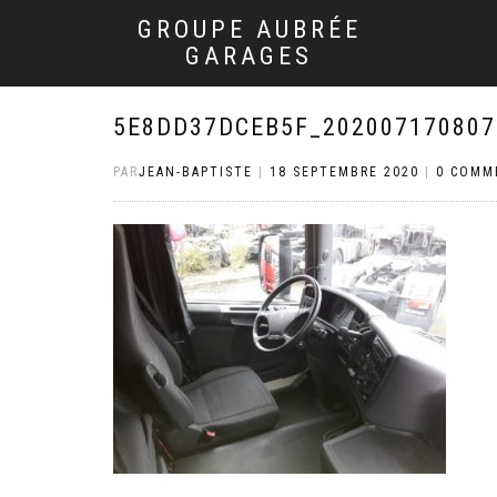
GROUPE AUBRÉE
GARAGES
5E8DD37DCEB5F_202007170807
PAR
JEAN-BAPTISTE
|
18 SEPTEMBRE 2020
|
0 COMM