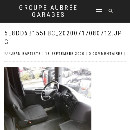
GROUPE AUBRÉE
DÉPLIER
GARAGES
LA
NAVIGATION
5E8DD6B155FBC_20200717080712.JP
G
PAR
JEAN-BAPTISTE
|
18 SEPTEMBRE 2020
|
0 COMMENTAIRES
|