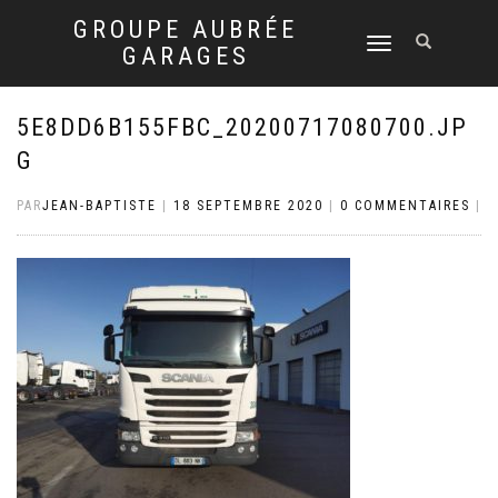
GROUPE AUBRÉE
DÉPLIER
GARAGES
LA
NAVIGATION
5E8DD6B155FBC_20200717080700.JP
G
PAR
JEAN-BAPTISTE
|
18 SEPTEMBRE 2020
|
0 COMMENTAIRES
|