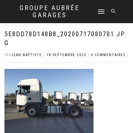
GROUPE AUBRÉE
DÉPLIER
GARAGES
LA
NAVIGATION
5E8DD78D148B8_20200717080701.JP
G
PAR
JEAN-BAPTISTE
|
18 SEPTEMBRE 2020
|
0 COMMENTAIRES
|