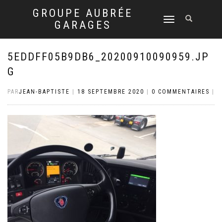
GROUPE AUBRÉE
DÉPLIER
GARAGES
LA
NAVIGATION
5EDDFF05B9DB6_20200910090959.JP
G
PAR
JEAN-BAPTISTE
|
18 SEPTEMBRE 2020
|
0 COMMENTAIRES
|