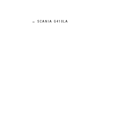
Navigation
←
SCANIA G410LA
de
l’article