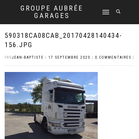
GROUPE AUBRÉE
DÉPLIER
GARAGES
LA
NAVIGATION
590318CA08CAB_20170428140434-
156.JPG
PAR
JEAN-BAPTISTE
|
17 SEPTEMBRE 2020
|
0 COMMENTAIRES
|