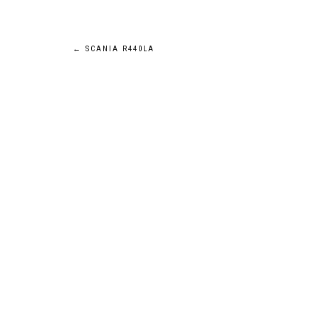
Navigation
←
SCANIA R440LA
de
l’article