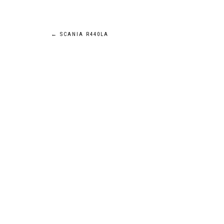
Navigation
←
SCANIA R440LA
de
l’article