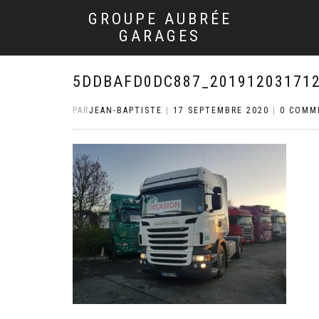
GROUPE AUBRÉE
GARAGES
5DDBAFD0DC887_201912031712
PAR
JEAN-BAPTISTE
|
17 SEPTEMBRE 2020
|
0 COMM