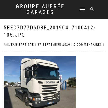
GROUPE AUBRÉE
DÉPLIER
GARAGES
LA
NAVIGATION
5BED7D77D6DBF_20190417100412-
105.JPG
PAR
JEAN-BAPTISTE
|
17 SEPTEMBRE 2020
|
0 COMMENTAIRES
|