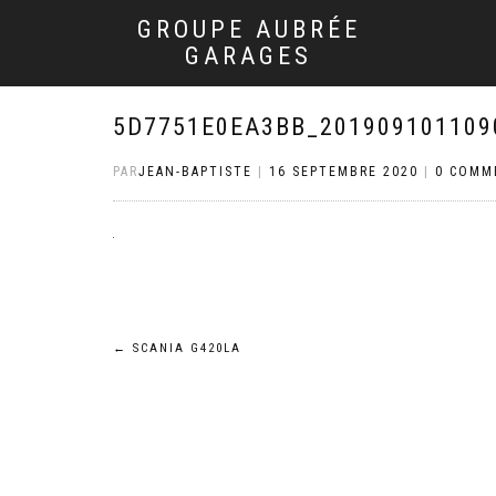
GROUPE AUBRÉE
GARAGES
5D7751E0EA3BB_201909101109
PAR
JEAN-BAPTISTE
|
16 SEPTEMBRE 2020
|
0 COMM
Navigation
←
SCANIA G420LA
de
l’article