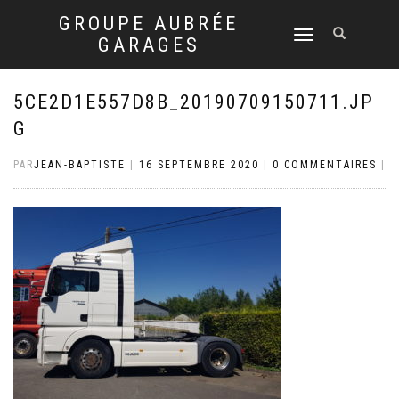
GROUPE AUBRÉE
DÉPLIER
GARAGES
LA
NAVIGATION
5CE2D1E557D8B_20190709150711.JP
G
PAR
JEAN-BAPTISTE
|
16 SEPTEMBRE 2020
|
0 COMMENTAIRES
|