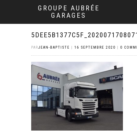
GROUPE AUBRÉE
GARAGES
5DEE5B1377C5F_202007170807
PAR
JEAN-BAPTISTE
|
16 SEPTEMBRE 2020
|
0 COMM