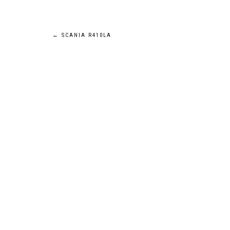
Navigation
←
SCANIA R410LA
de
l’article