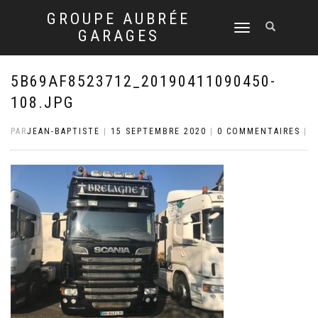
GROUPE AUBRÉE
DÉPLIER
GARAGES
LA
NAVIGATION
5B69AF8523712_20190411090450-
108.JPG
PAR
JEAN-BAPTISTE
|
15 SEPTEMBRE 2020
|
0 COMMENTAIRES
|