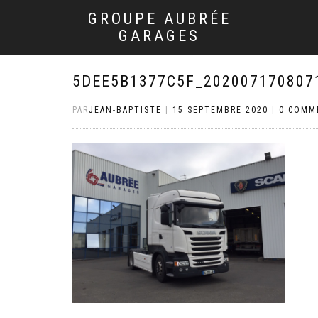
GROUPE AUBRÉE
GARAGES
5DEE5B1377C5F_202007170807
PAR
JEAN-BAPTISTE
|
15 SEPTEMBRE 2020
|
0 COMM