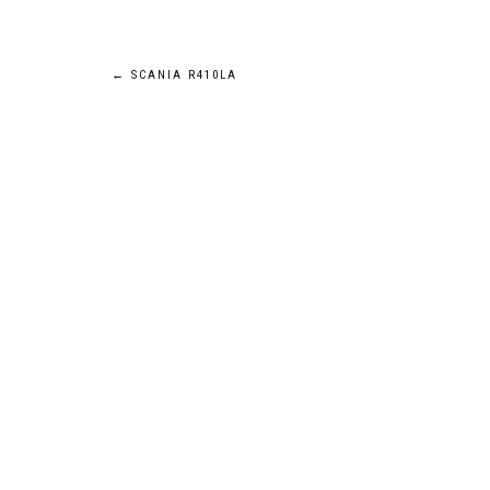
Navigation
←
SCANIA R410LA
de
l’article