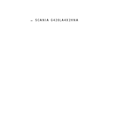
Navigation
←
SCANIA G420LA4X2HNA
de
l’article