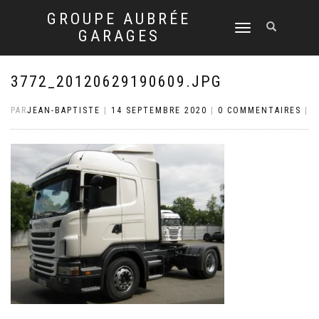
GROUPE AUBRÉE
DÉPLIER
GARAGES
LA
NAVIGATION
3772_20120629190609.JPG
PAR
JEAN-BAPTISTE
|
14 SEPTEMBRE 2020
|
0 COMMENTAIRES
|