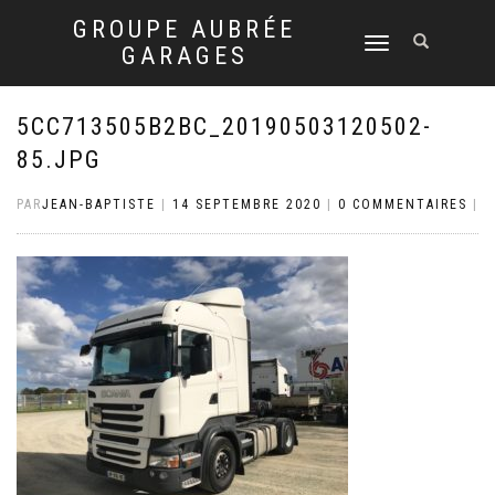
GROUPE AUBRÉE
DÉPLIER
GARAGES
LA
NAVIGATION
5CC713505B2BC_20190503120502-
85.JPG
PAR
JEAN-BAPTISTE
|
14 SEPTEMBRE 2020
|
0 COMMENTAIRES
|