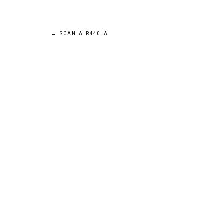
Navigation
←
SCANIA R440LA
de
l’article