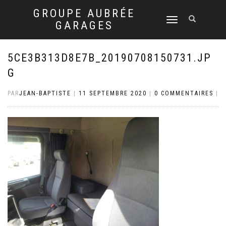
GROUPE AUBRÉE
DÉPLIER
GARAGES
LA
NAVIGATION
5CE3B313D8E7B_20190708150731.JP
G
PAR
JEAN-BAPTISTE
|
11 SEPTEMBRE 2020
|
0 COMMENTAIRES
|