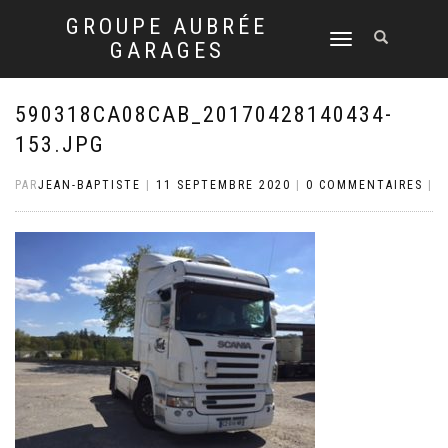
GROUPE AUBRÉE
DÉPLIER
GARAGES
LA
NAVIGATION
590318CA08CAB_20170428140434-
153.JPG
PAR
JEAN-BAPTISTE
|
11 SEPTEMBRE 2020
|
0 COMMENTAIRES
|