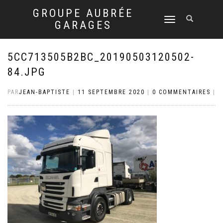
GROUPE AUBRÉE
DÉPLIER
GARAGES
LA
NAVIGATION
5CC713505B2BC_20190503120502-
84.JPG
PAR
JEAN-BAPTISTE
|
11 SEPTEMBRE 2020
|
0 COMMENTAIRES
|