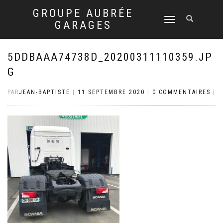
GROUPE AUBRÉE
DÉPLIER
GARAGES
LA
NAVIGATION
5DDBAAA74738D_20200311110359.JP
G
PAR
JEAN-BAPTISTE
|
11 SEPTEMBRE 2020
|
0 COMMENTAIRES
|