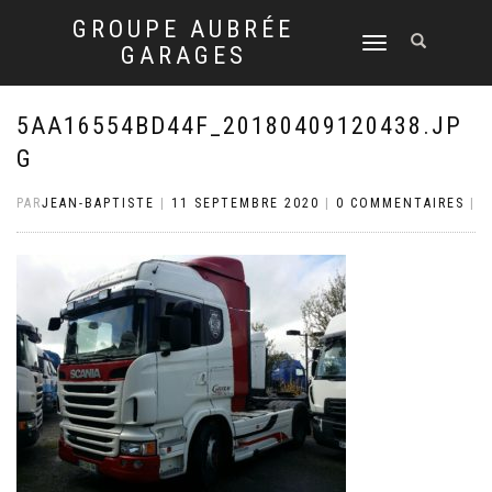
GROUPE AUBRÉE
DÉPLIER
GARAGES
LA
NAVIGATION
5AA16554BD44F_20180409120438.JP
G
PAR
JEAN-BAPTISTE
|
11 SEPTEMBRE 2020
|
0 COMMENTAIRES
|