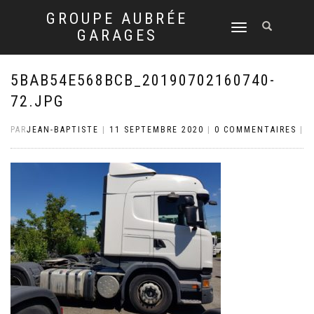
GROUPE AUBRÉE
DÉPLIER
GARAGES
LA
NAVIGATION
5BAB54E568BCB_20190702160740-
72.JPG
PAR
JEAN-BAPTISTE
|
11 SEPTEMBRE 2020
|
0 COMMENTAIRES
|