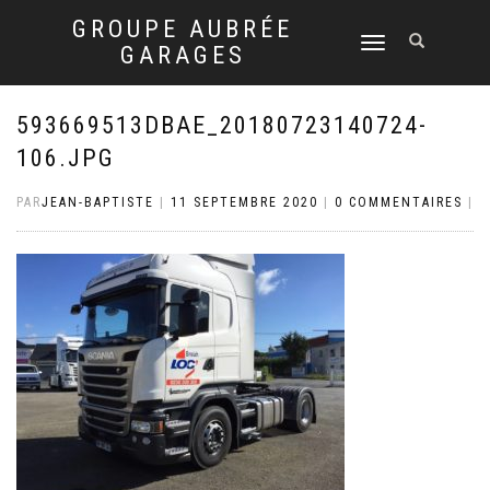
GROUPE AUBRÉE
DÉPLIER
GARAGES
LA
NAVIGATION
593669513DBAE_20180723140724-
106.JPG
PAR
JEAN-BAPTISTE
|
11 SEPTEMBRE 2020
|
0 COMMENTAIRES
|