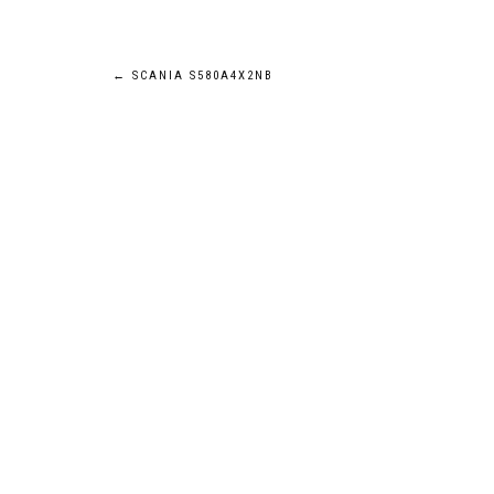
Navigation
←
SCANIA S580A4X2NB
de
l’article