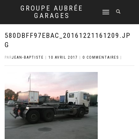
GROUPE AUBRÉE
DÉPLIER
GARAGES
LA
NAVIGATION
580DBFF97EBAC_20161221161209.JP
G
PAR
JEAN-BAPTISTE
|
10 AVRIL 2017
|
0 COMMENTAIRES
|