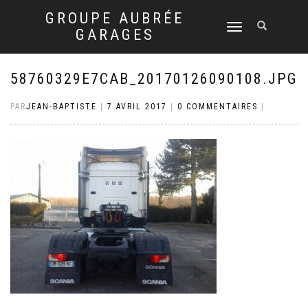
GROUPE AUBRÉE
DÉPLIER
GARAGES
LA
NAVIGATION
58760329E7CAB_20170126090108.JPG
PAR
JEAN-BAPTISTE
|
7 AVRIL 2017
|
0 COMMENTAIRES
|