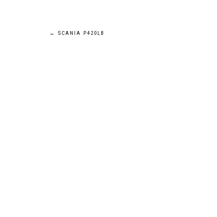
Navigation
←
SCANIA P420LB
de
l’article