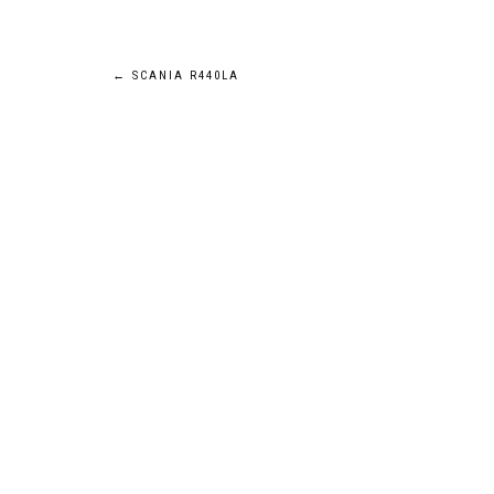
Navigation
←
SCANIA R440LA
de
l’article