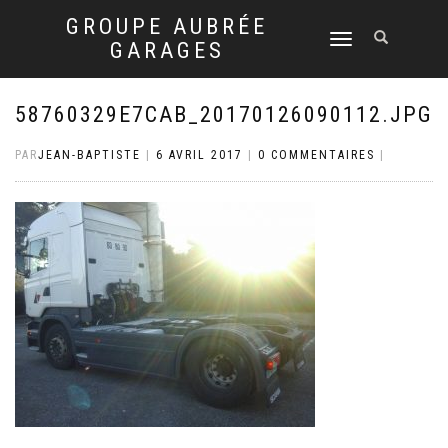
GROUPE AUBRÉE
DÉPLIER
GARAGES
LA
NAVIGATION
58760329E7CAB_20170126090112.JPG
PAR
JEAN-BAPTISTE
|
6 AVRIL 2017
|
0 COMMENTAIRES
|