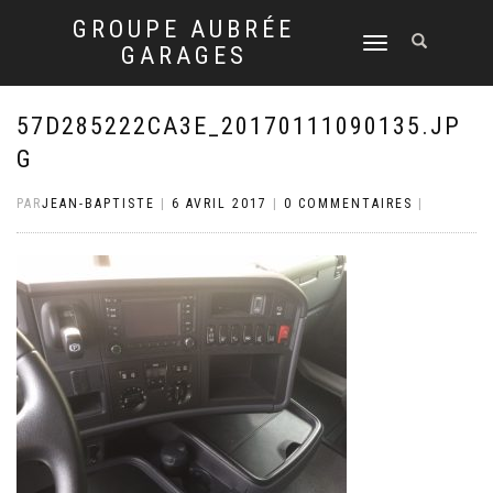
GROUPE AUBRÉE
DÉPLIER
GARAGES
LA
NAVIGATION
57D285222CA3E_20170111090135.JP
G
PAR
JEAN-BAPTISTE
|
6 AVRIL 2017
|
0 COMMENTAIRES
|